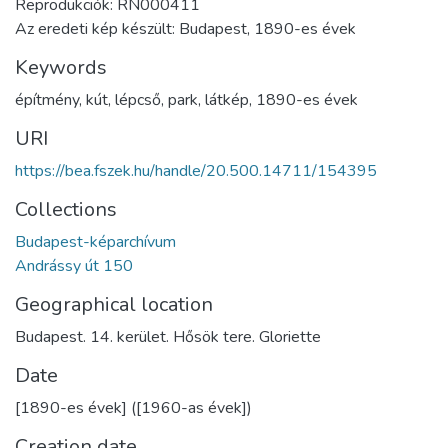
Reprodukciók: RN000411
Az eredeti kép készült: Budapest, 1890-es évek
Keywords
építmény
,
kút
,
lépcső
,
park
,
látkép
,
1890-es évek
URI
https://bea.fszek.hu/handle/20.500.14711/154395
Collections
Budapest-képarchívum
Andrássy út 150
Geographical location
Budapest. 14. kerület. Hősök tere. Gloriette
Date
[1890-es évek] ([1960-as évek])
Creation date