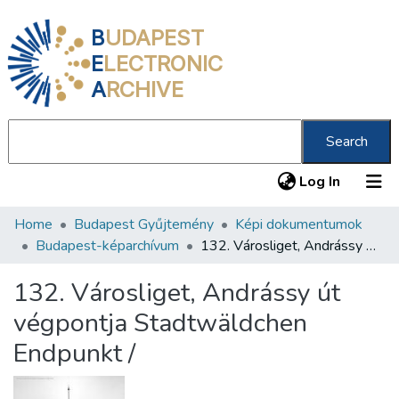
B
UDAPEST
E
LECTRONIC
A
RCHIVE
Search
(current
Log In
Home
Budapest Gyűjtemény
Képi dokumentumok
Communities & Collections
Budapest-képarchívum
132. Városliget, Andrássy út végpontja Stadtwäldchen Endpunkt /
All of DSpace
132. Városliget, Andrássy út
Statistics
végpontja Stadtwäldchen
About us
Endpunkt /