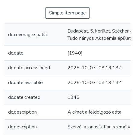
Simple item page
Budapest. 5. kerület. Széchenyi 
dc.coverage.spatial
Tudományos Akadémia épülete
dc.date
[1940]
dc.date.accessioned
2025-10-07T08:19:18Z
dc.date.available
2025-10-07T08:19:18Z
dc.date.created
1940
dc.description
A címet a feldolgozó adta
dc.description
Szerző: azonosítatlan személy