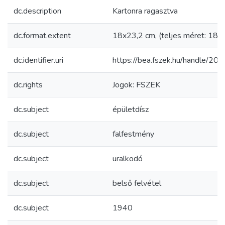
dc.description
Kartonra ragasztva
dc.format.extent
18x23,2 cm, (teljes méret: 18,
dc.identifier.uri
https://bea.fszek.hu/handle/2
dc.rights
Jogok: FSZEK
dc.subject
épületdísz
dc.subject
falfestmény
dc.subject
uralkodó
dc.subject
belső felvétel
dc.subject
1940