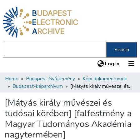
B
UDAPEST
E
LECTRONIC
A
RCHIVE
Search
(current
Log In
Home
Budapest Gyűjtemény
Képi dokumentumok
Communities & Collections
Budapest-képarchívum
[Mátyás király művészei és tudósai körében] [falfestmény a Magyar Tudományos Akadémia nagytermében]
All of DSpace
[Mátyás király művészei és
Statistics
tudósai körében] [falfestmény a
About us
Magyar Tudományos Akadémia
nagytermében]