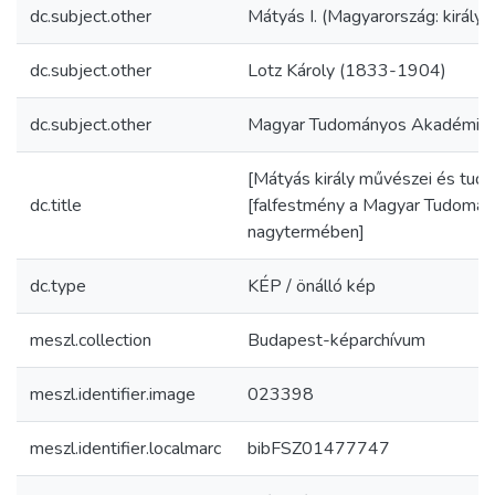
dc.subject.other
Mátyás I. (Magyarország: király
dc.subject.other
Lotz Károly (1833-1904)
dc.subject.other
Magyar Tudományos Akadémia 
[Mátyás király művészei és tudó
dc.title
[falfestmény a Magyar Tudomá
nagytermében]
dc.type
KÉP / önálló kép
meszl.collection
Budapest-képarchívum
meszl.identifier.image
023398
meszl.identifier.localmarc
bibFSZ01477747