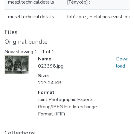
meszl.technical.details
[Fénykép] :
meszl.technical.details
fotó :,poz., zselatinos ezüst, mo
Files
Original bundle
Now showing
1 - 1 of 1
Name:
Down
023398.jpg
load
Size:
223.24 KB
Format:
Joint Photographic Experts
Group/JPEG File Interchange
Format (JFIF)
Collections