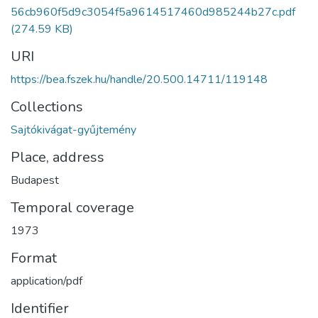
56cb960f5d9c3054f5a9614517460d985244b27c.pdf
(274.59 KB)
URI
https://bea.fszek.hu/handle/20.500.14711/119148
Collections
Sajtókivágat-gyűjtemény
Place, address
Budapest
Temporal coverage
1973
Format
application/pdf
Identifier