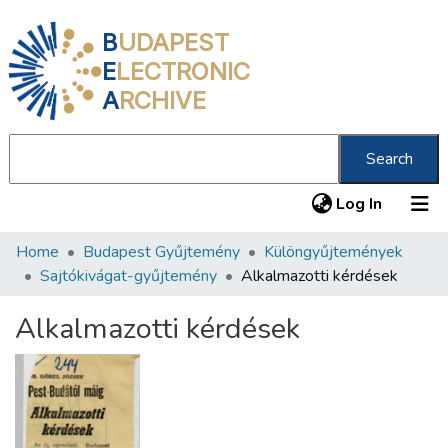
B
UDAPEST
E
LECTRONIC
A
RCHIVE
Search
(current
Log In
Home
Budapest Gyűjtemény
Különgyűjtemények
Communities & Collections
Sajtókivágat-gyűjtemény
Alkalmazotti kérdések
All of DSpace
Alkalmazotti kérdések
Statistics
About us