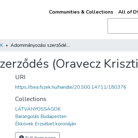
Communities & Collections
All of 
K
Adommányozási szerződés (Oravecz Krisztina)
rződés (Oravecz Kriszti
URI
https://bea.fszek.hu/handle/20.500.14711/180376
Collections
LÁTVÁNYOSSÁGOK
Barangolás Budapesten
Ékkövek Erzsébet koronáján