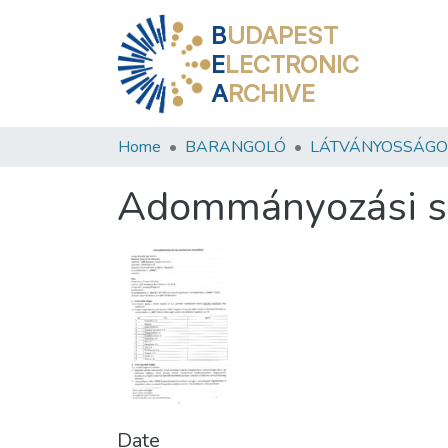
B
UDAPEST
E
LECTRONIC
A
RCHIVE
Home
BARANGOLÓ
LÁTVÁNYOSSÁGO
Adommányozási sze
Date