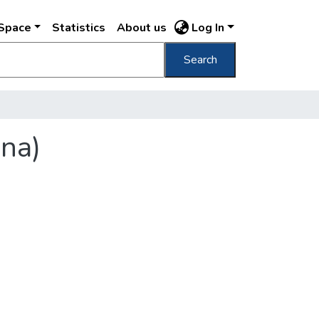
DSpace
Statistics
About us
Log In
Search
na)