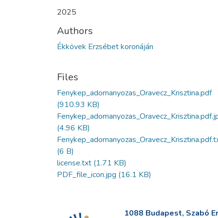
2025
Authors
Ékkövek Erzsébet koronáján
Files
Fenykep_adomanyozas_Oravecz_Krisztina.pdf
(910.93 KB)
Fenykep_adomanyozas_Oravecz_Krisztina.pdf.j
(4.96 KB)
Fenykep_adomanyozas_Oravecz_Krisztina.pdf.t
(6 B)
license.txt
(1.71 KB)
PDF_file_icon.jpg
(16.1 KB)
1088 Budapest, Szabó Erv