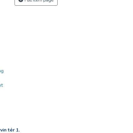
Full item page
pg
xt
in tér 1.