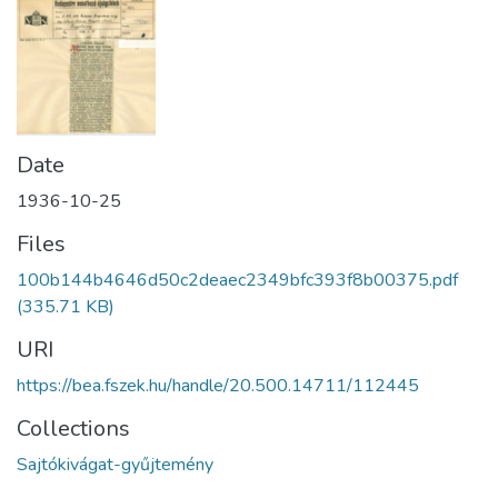
Date
1936-10-25
Files
100b144b4646d50c2deaec2349bfc393f8b00375.pdf
(335.71 KB)
URI
https://bea.fszek.hu/handle/20.500.14711/112445
Collections
Sajtókivágat-gyűjtemény