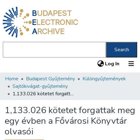
B
UDAPEST
E
LECTRONIC
A
RCHIVE
Search
(current
Log In
Home
Budapest Gyűjtemény
Különgyűjtemények
Communities & Collections
Sajtókivágat-gyűjtemény
All of DSpace
1,133.026 kötetet forgattak meg egy évben a Fővárosi Könyvtár olvasói
Statistics
1,133.026 kötetet forgattak meg
About us
egy évben a Fővárosi Könyvtár
olvasói