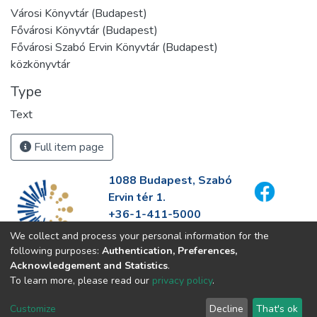
Városi Könyvtár (Budapest)
Fővárosi Könyvtár (Budapest)
Fővárosi Szabó Ervin Könyvtár (Budapest)
közkönyvtár
Type
Text
Full item page
1088 Budapest, Szabó
Ervin tér 1.
+36-1-411-5000
info@fszek.hu
We collect and process your personal information for the
https://fszek.hu
following purposes:
Authentication, Preferences,
Acknowledgement and Statistics
.
To learn more, please read our
privacy policy
.
Customize
Decline
That's ok