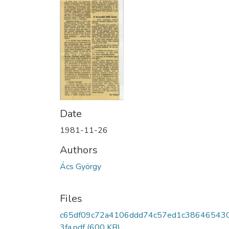
Date
1981-11-26
Authors
Ács György
Files
c65df09c72a4106ddd74c57ed1c38646543
3fa.pdf
(600 KB)