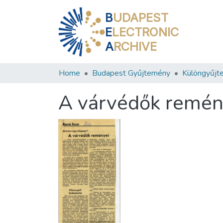
B
UDAPEST
E
LECTRONIC
A
RCHIVE
Home
Budapest Gyűjtemény
Különgyűjt
A várvédők remén