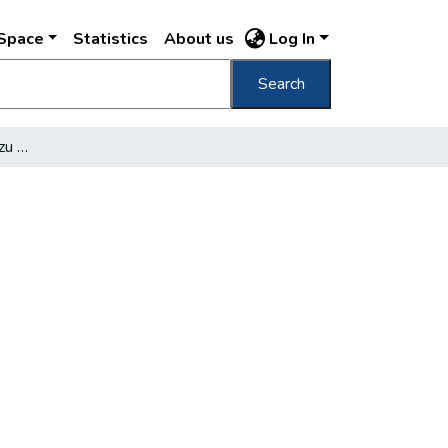
DSpace
Statistics
About us
Log In
Search
Auch Insekten gehören zu unserem Leben