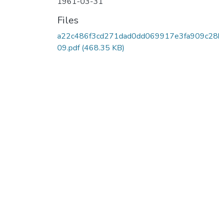
1961-03-31
Files
a22c486f3cd271dad0dd069917e3fa909c28
09.pdf
(468.35 KB)