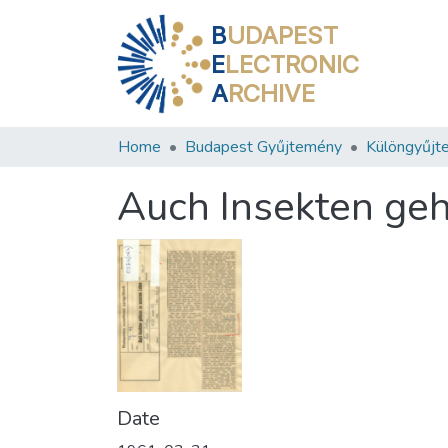
B
UDAPEST
E
LECTRONIC
A
RCHIVE
Home
Budapest Gyűjtemény
Különgyűjt
Auch Insekten ge
Date