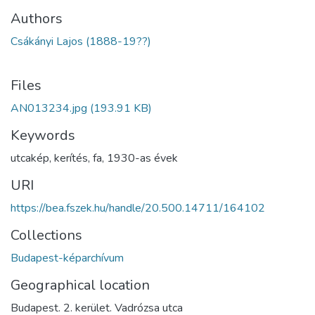
Authors
Csákányi Lajos (1888-19??)
Files
AN013234.jpg
(193.91 KB)
Keywords
utcakép
,
kerítés
,
fa
,
1930-as évek
URI
https://bea.fszek.hu/handle/20.500.14711/164102
Collections
Budapest-képarchívum
Geographical location
Budapest. 2. kerület. Vadrózsa utca