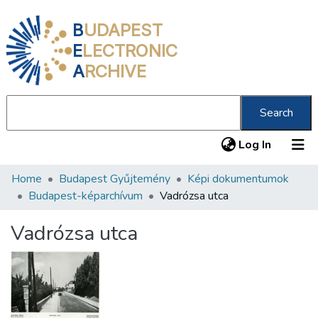
B
UDAPEST
E
LECTRONIC
A
RCHIVE
Search
(current
Log In
Home
Budapest Gyűjtemény
Képi dokumentumok
Communities & Collections
Budapest-képarchívum
Vadrózsa utca
All of DSpace
Vadrózsa utca
Statistics
About us