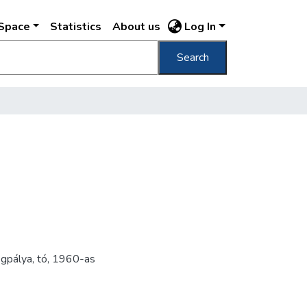
DSpace
Statistics
About us
Log In
Search
gpálya
,
tó
,
1960-as