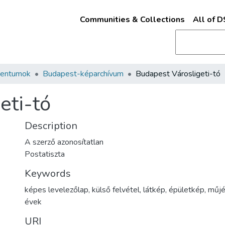
Communities & Collections
All of 
mentumok
Budapest-képarchívum
Budapest Városligeti-tó
eti-tó
Description
A szerző azonosítatlan
Postatiszta
Keywords
képes levelezőlap
,
külső felvétel
,
látkép
,
épületkép
,
műjé
évek
URI