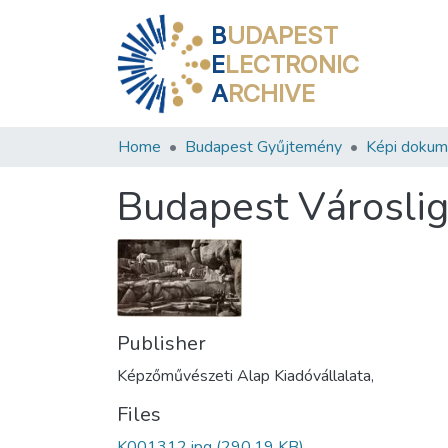
B
UDAPEST
E
LECTRONIC
A
RCHIVE
Home
Budapest Gyűjtemény
Képi doku
Budapest Városlig
Publisher
Képzőművészeti Alap Kiadóvállalata,
Files
K001312.jpg
(290.19 KB)