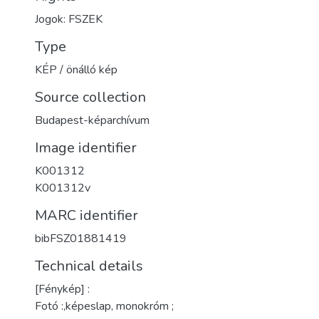
Jogok: FSZEK
Type
KÉP / önálló kép
Source collection
Budapest-képarchívum
Image identifier
K001312
K001312v
MARC identifier
bibFSZ01881419
Technical details
[Fénykép] :
Fotó :,képeslap, monokróm ;