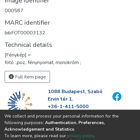
Image identifier
000587
MARC identifier
bibFOT00003132
Technical details
[Fénykép] =
fotó :,poz., fénynyomat, monokróm ;
Full item page
1088 Budapest, Szabó
Ervin tér 1.
+36-1-411-5000
info@fszek.hu
We collect and process your personal information for the
https://fszek.hu
following purposes:
Authentication, Preferences,
Acknowledgement and Statistics
.
To learn more, please read our
privacy policy
.