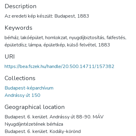
Description
Az eredeti kép készült: Budapest, 1883
Keywords
bérház
,
lakóépület
,
homlokzat
,
nyugdíjbiztosítás
,
falfestés
,
épületdísz
,
lámpa
,
épületkép
,
külső felvétel
,
1883
URI
https://bea.fszek.hu/handle/20.500.14711/157382
Collections
Budapest-képarchívum
Andrássy út 150
Geographical location
Budapest. 6. kerület. Andrássy út 88-90. MÁV
Nyugdíjintézetének bérháza
Budapest. 6. kerület. Kodály-körönd