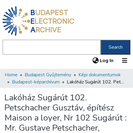
B
UDAPEST
E
LECTRONIC
A
RCHIVE
Search
(current
Log In
Home
Budapest Gyűjtemény
Képi dokumentumok
Communities & Collections
Budapest-képarchívum
Lakóház Sugárút 102. Petschacher Gusztáv, építész Maison a loyer, Nr 102 Sugárút : Mr. Gustave Petschacher, architecte = Wohnhaus, Sugárút Nr. 102. : Gustav Petschacher, Architect /
All of DSpace
Lakóház Sugárút 102.
Statistics
Petschacher Gusztáv, építész
About us
Maison a loyer, Nr 102 Sugárút :
Mr. Gustave Petschacher,