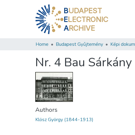
B
UDAPEST
E
LECTRONIC
A
RCHIVE
Home
Budapest Gyűjtemény
Képi doku
Nr. 4 Bau Sárkány (
Authors
Klösz György (1844-1913)