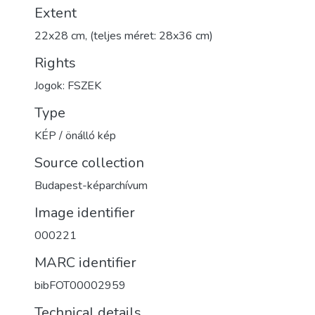
Extent
22x28 cm, (teljes méret: 28x36 cm)
Rights
Jogok: FSZEK
Type
KÉP / önálló kép
Source collection
Budapest-képarchívum
Image identifier
000221
MARC identifier
bibFOT00002959
Technical details