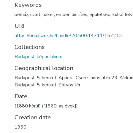
Keywords
bérház
,
üzlet
,
fiáker
,
ember
,
díszítés
,
épületkép
,
külső felv
URI
https://bea.fszek.hu/handle/20.500.14711/157213
Collections
Budapest-képarchívum
Geographical location
Budapest. 5. kerület. Apáczai Csere János utca 23. Sárká
Budapest. 5. kerület. Eötvös tér
Date
[1880 körül] ([1960-as évek])
Creation date
1960