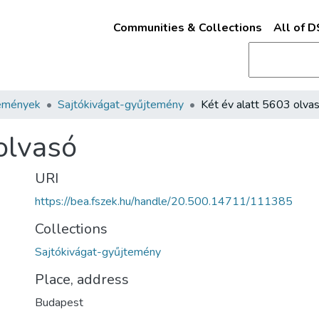
Communities & Collections
All of 
emények
Sajtókivágat-gyűjtemény
Két év alatt 5603 olva
olvasó
URI
https://bea.fszek.hu/handle/20.500.14711/111385
Collections
Sajtókivágat-gyűjtemény
Place, address
Budapest