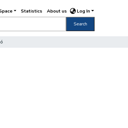
DSpace
Statistics
About us
Log In
Search
só