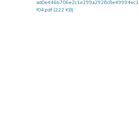
ad0e446b706e2c1e299a2928c8e49994ec
f04.pdf
(222 KB)