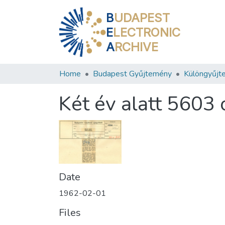
B
UDAPEST
E
LECTRONIC
A
RCHIVE
Home
Budapest Gyűjtemény
Különgyűjt
Két év alatt 5603 
Date
1962-02-01
Files