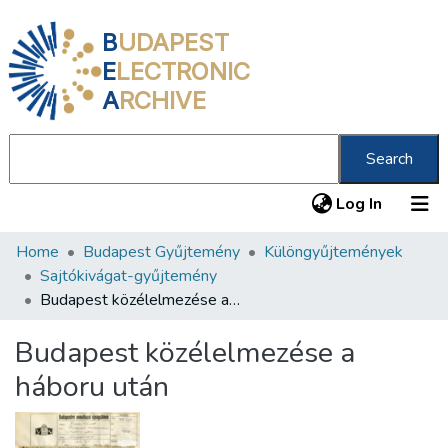
B
UDAPEST
E
LECTRONIC
A
RCHIVE
Search
(current
Log In
Home
Budapest Gyűjtemény
Különgyűjtemények
Communities & Collections
Sajtókivágat-gyűjtemény
All of DSpace
Budapest közélelmezése a háboru után
Statistics
Budapest közélelmezése a
About us
háboru után