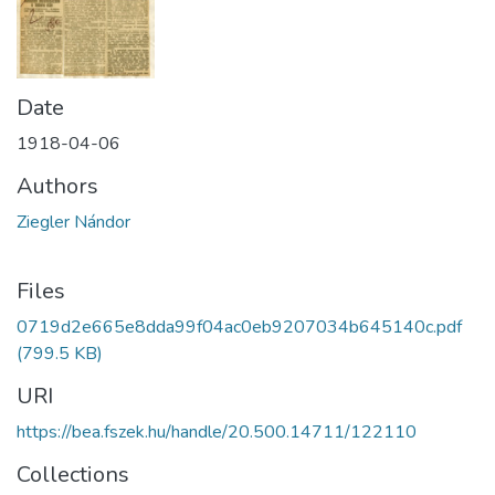
Date
1918-04-06
Authors
Ziegler Nándor
Files
0719d2e665e8dda99f04ac0eb9207034b645140c.pdf
(799.5 KB)
URI
https://bea.fszek.hu/handle/20.500.14711/122110
Collections