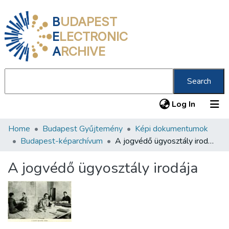
B
UDAPEST
E
LECTRONIC
A
RCHIVE
Search
(current
Log In
Home
Budapest Gyűjtemény
Képi dokumentumok
Communities & Collections
Budapest-képarchívum
A jogvédő ügyosztály irodája
All of DSpace
A jogvédő ügyosztály irodája
Statistics
About us