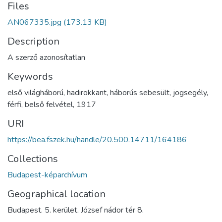
Files
AN067335.jpg
(173.13 KB)
Description
A szerző azonosítatlan
Keywords
első világháború
,
hadirokkant
,
háborús sebesült
,
jogsegély
,
férfi
,
belső felvétel
,
1917
URI
https://bea.fszek.hu/handle/20.500.14711/164186
Collections
Budapest-képarchívum
Geographical location
Budapest. 5. kerület. József nádor tér 8.