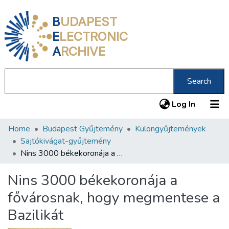
B
UDAPEST
E
LECTRONIC
A
RCHIVE
Search
(current
Log In
Home
Budapest Gyűjtemény
Különgyűjtemények
Communities & Collections
Sajtókivágat-gyűjtemény
All of DSpace
Nins 3000 békekoronája a fővárosnak, hogy megmentese a Bazilikát
Statistics
Nins 3000 békekoronája a
About us
fővárosnak, hogy megmentese a
Bazilikát