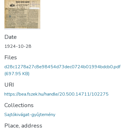
Date
1924-10-28
Files
d28c1278a27c8e98454d73dec0724b01994bdcb0.pdf
(697.95 KB)
URI
https://bea.fszek.hu/handle/20.500.14711/102275
Collections
Sajtókivágat-gyűjtemény
Place, address