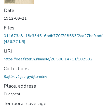
Date
1912-09-21
Files
011673a8118c334516bdb770f798533f2aa27bd9.pdf
(496.77 KB)
URI
https://bea.fszek.hu/handle/20.500.14711/102592
Collections
Sajtókivágat-gyűjtemény
Place, address
Budapest
Temporal coverage