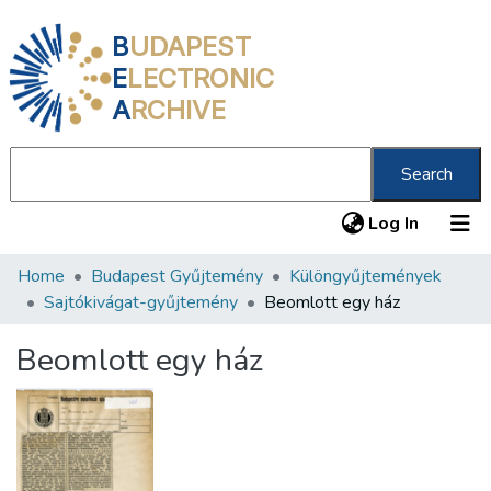
B
UDAPEST
E
LECTRONIC
A
RCHIVE
Search
(current
Log In
Home
Budapest Gyűjtemény
Különgyűjtemények
Communities & Collections
Sajtókivágat-gyűjtemény
Beomlott egy ház
All of DSpace
Beomlott egy ház
Statistics
About us