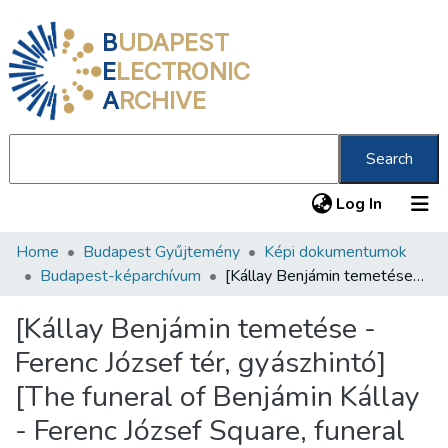
B
UDAPEST
E
LECTRONIC
A
RCHIVE
Search
(current
Log In
Home
Budapest Gyűjtemény
Képi dokumentumok
Communities & Collections
Budapest-képarchívum
[Kállay Benjámin temetése - Ferenc József tér, gyászhintó] [The funeral of Benjámin Kállay - Ferenc József Square, funeral cascet]
All of DSpace
[Kállay Benjámin temetése -
Statistics
Ferenc József tér, gyászhintó]
About us
[The funeral of Benjámin Kállay
- Ferenc József Square, funeral