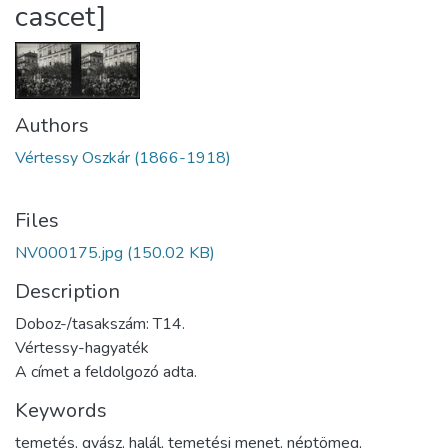
cascet]
Authors
Vértessy Oszkár (1866-1918)
Files
NV000175.jpg
(150.02 KB)
Description
Doboz-/tasakszám: T14.
Vértessy-hagyaték
A címet a feldolgozó adta.
Keywords
temetés
,
gyász
,
halál
,
temetési menet
,
néptömeg
,