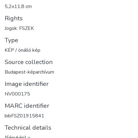
5,2x11,8 cm
Rights
Jogok: FSZEK
Type
KÉP / önálló kép
Source collection
Budapest-képarchívum
Image identifier
NV000175
MARC identifier
bibFSZ01915841
Technical details
[Fénykép] =