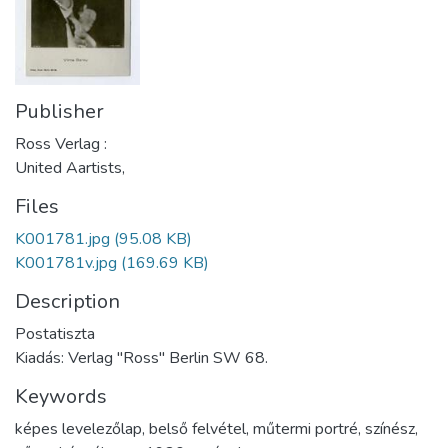
Publisher
Ross Verlag :
United Aartists,
Files
K001781.jpg
(95.08 KB)
K001781v.jpg
(169.69 KB)
Description
Postatiszta
Kiadás: Verlag "Ross" Berlin SW 68.
Keywords
képes levelezőlap
,
belső felvétel
,
műtermi portré
,
színész
,