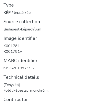
Type
KÉP / önálló kép
Source collection
Budapest-képarchívum
Image identifier
K001781
K001781v
MARC identifier
bibFSZ01897155
Technical details
[Fénykép]
Fotó :,képeslap, monokróm ;
Contributor