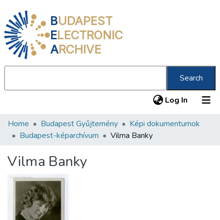
B
UDAPEST
E
LECTRONIC
A
RCHIVE
Search
(current
Log In
Home
Budapest Gyűjtemény
Képi dokumentumok
Communities & Collections
Budapest-képarchívum
Vilma Banky
All of DSpace
Vilma Banky
Statistics
About us