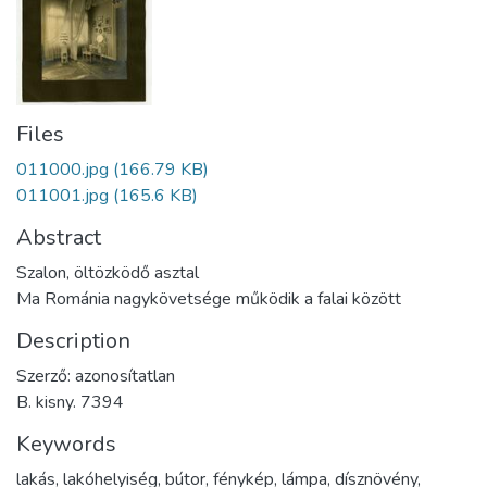
Files
011000.jpg
(166.79 KB)
011001.jpg
(165.6 KB)
Abstract
Szalon, öltözködő asztal
Ma Románia nagykövetsége működik a falai között
Description
Szerző: azonosítatlan
B. kisny. 7394
Keywords
lakás
,
lakóhelyiség
,
bútor
,
fénykép
,
lámpa
,
dísznövény
,