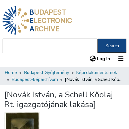
B
UDAPEST
E
LECTRONIC
A
RCHIVE
Search
(current
Log In
Home
Budapest Gyűjtemény
Képi dokumentumok
Communities & Collections
Budapest-képarchívum
[Novák István, a Schell Kőolaj Rt. igazgatójának lakása]
All of DSpace
[Novák István, a Schell Kőolaj
Statistics
Rt. igazgatójának lakása]
About us