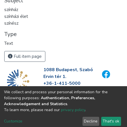
Subject
színház
színházi élet
színész
Type
Text
Full item page
1088 Budapest, Szabó
Ervin tér 1.
+36-1-411-5000
info@fszek.hu
We collect and process your personal information for the
https://fszek.hu
following purposes:
Authentication, Preferences,
Acknowledgement and Statistics
.
To learn more, please read our
privacy policy
.
Customize
Decline
That's ok