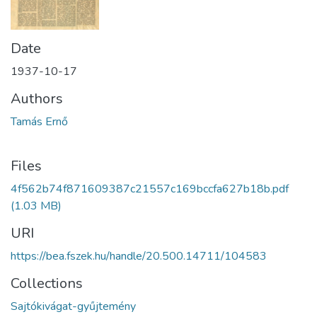
Date
1937-10-17
Authors
Tamás Ernő
Files
4f562b74f871609387c21557c169bccfa627b18b.pdf
(1.03 MB)
URI
https://bea.fszek.hu/handle/20.500.14711/104583
Collections
Sajtókivágat-gyűjtemény