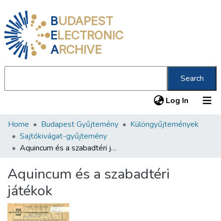
B
UDAPEST
E
LECTRONIC
A
RCHIVE
Search
(current
Log In
Home
Budapest Gyűjtemény
Különgyűjtemények
Communities & Collections
Sajtókivágat-gyűjtemény
All of DSpace
Aquincum és a szabadtéri játékok
Statistics
Aquincum és a szabadtéri
About us
játékok