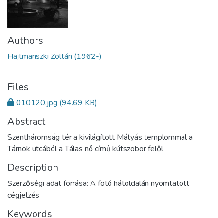
Authors
Hajtmanszki Zoltán (1962-)
Files
010120.jpg
(94.69 KB)
Abstract
Szentháromság tér a kivilágított Mátyás templommal a
Tárnok utcából a Tálas nő című kútszobor felől
Description
Szerzőségi adat forrása: A fotó hátoldalán nyomtatott
cégjelzés
Keywords