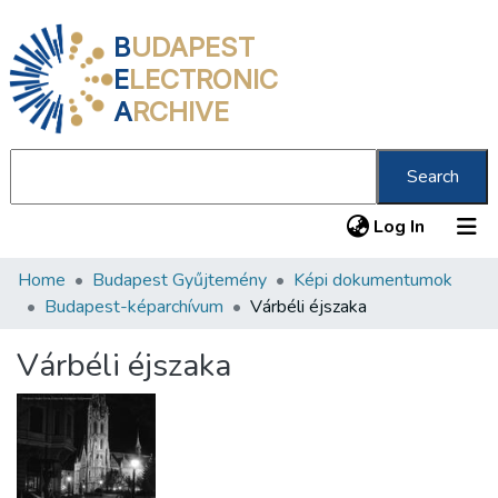
B
UDAPEST
E
LECTRONIC
A
RCHIVE
Search
(current
Log In
Home
Budapest Gyűjtemény
Képi dokumentumok
Communities & Collections
Budapest-képarchívum
Várbéli éjszaka
All of DSpace
Várbéli éjszaka
Statistics
About us