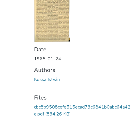
Date
1965-01-24
Authors
Kossa István
Files
cbc8b9508cefe515ecad73c6841b0abc64a4
e.pdf
(834.26 KB)