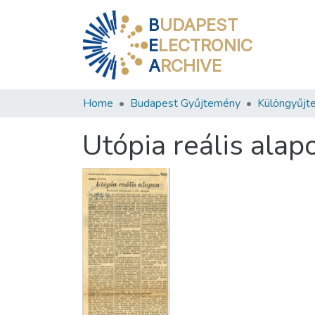
B
UDAPEST
E
LECTRONIC
A
RCHIVE
Home
Budapest Gyűjtemény
Különgyűjt
Utópia reális alap