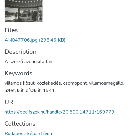
Files
AN047706.jpg
(295.46 KB)
Description
A szerző azonosítatlan
Keywords
villamos közúti közlekedés
,
csomópont
,
villamosmegálló
,
üzlet
,
kút
,
díszkút
,
1941
URI
https://bea.fszek.hu/handle/20.500.14711/169779
Collections
Budapest-képarchívum