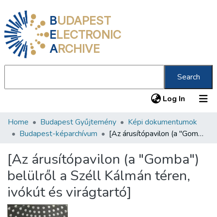
B
UDAPEST
E
LECTRONIC
A
RCHIVE
Search
(current
Log In
Home
Budapest Gyűjtemény
Képi dokumentumok
Communities & Collections
Budapest-képarchívum
[Az árusítópavilon (a "Gomba") belülről a Széll Kálmán téren, ivókút és virágtartó]
All of DSpace
[Az árusítópavilon (a "Gomba")
Statistics
belülről a Széll Kálmán téren,
About us
ivókút és virágtartó]