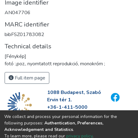
Image identifier
AN047706
MARC identifier
bibFSZ01783082
Technical details
[Fénykép]
fotó :,poz., nyomtatott reprodukció, monokróm ;
Full item page
1088 Budapest, Szabó
Ervin tér 1.
+36-1-411-5000
info@fszek.hu
We collect and process your personal information for the
https://fszek.hu
following purposes:
Authentication, Preferences,
Acknowledgement and Statistics
.
To learn more, please read our
privacy policy
.