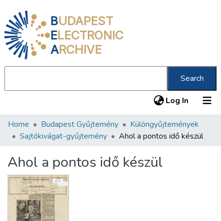
B
UDAPEST
E
LECTRONIC
A
RCHIVE
Search
(current
Log In
Home
Budapest Gyűjtemény
Különgyűjtemények
Communities & Collections
Sajtókivágat-gyűjtemény
Ahol a pontos idő készül
All of DSpace
Ahol a pontos idő készül
Statistics
About us