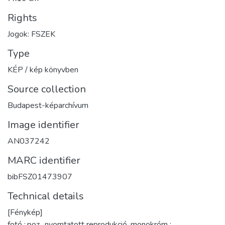
Rights
Jogok: FSZEK
Type
KÉP / kép könyvben
Source collection
Budapest-képarchívum
Image identifier
AN037242
MARC identifier
bibFSZ01473907
Technical details
[Fénykép]
fotó :,poz., nyomtatott reprodukció, monokróm ;