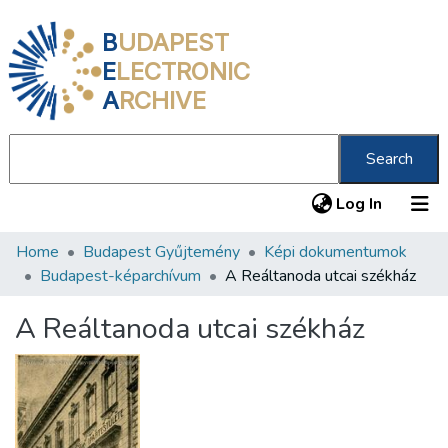
B
UDAPEST
E
LECTRONIC
A
RCHIVE
Search
(current
Log In
Home
Budapest Gyűjtemény
Képi dokumentumok
Communities & Collections
Budapest-képarchívum
A Reáltanoda utcai székház
All of DSpace
A Reáltanoda utcai székház
Statistics
About us