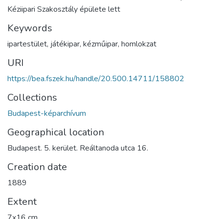
Kéziipari Szakosztály épülete lett
Keywords
ipartestület
,
játékipar
,
kézműipar
,
homlokzat
URI
https://bea.fszek.hu/handle/20.500.14711/158802
Collections
Budapest-képarchívum
Geographical location
Budapest. 5. kerület. Reáltanoda utca 16.
Creation date
1889
Extent
7x16 cm