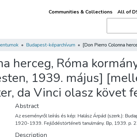
Communities & Collections
All of 
mentumok
Budapest-képarchívum
nna herceg, Róma kormán
sten, 1939. május] [mell
r, da Vinci olasz követ f
Abstract
Az eseményről leírás és kép: Halász Árpád (szerk.): Buda
1920-1939. Fejlődéstörténeti tanulmány. Bp, 1939. p. 2
Description