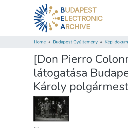
B
UDAPEST
E
LECTRONIC
A
RCHIVE
Home
Budapest Gyűjtemény
Képi doku
[Don Pierro Colo
látogatása Budape
Károly polgármeste