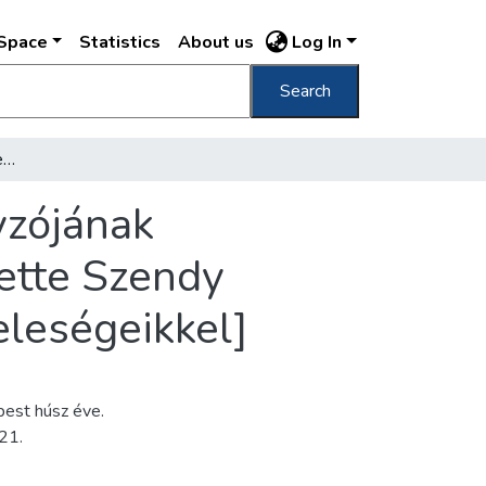
DSpace
Statistics
About us
Log In
Search
[Don Pierro Colonna herceg, Róma kormányzójának látogatása Budapesten, 1939. május] [mellette Szendy Károly polgármester, da Vinci olasz követ feleségeikkel]
yzójának
ette Szendy
eleségeikkel]
pest húsz éve.
21.