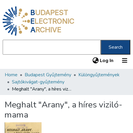
B
UDAPEST
E
LECTRONIC
A
RCHIVE
Search
(current
Log In
Home
Budapest Gyűjtemény
Különgyűjtemények
Communities & Collections
Sajtókivágat-gyűjtemény
All of DSpace
Meghalt "Arany", a híres viziló-mama
Statistics
Meghalt "Arany", a híres viziló-
About us
mama