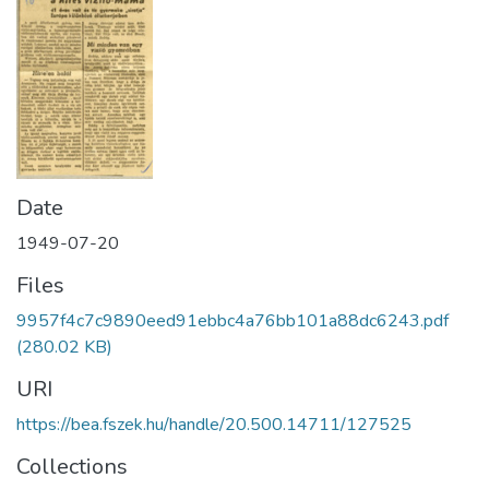
Date
1949-07-20
Files
9957f4c7c9890eed91ebbc4a76bb101a88dc6243.pdf
(280.02 KB)
URI
https://bea.fszek.hu/handle/20.500.14711/127525
Collections