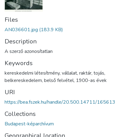
Files
AN036601.jpg
(183.9 KB)
Description
A szerző azonosítatlan
Keywords
kereskedelmi létesítmény
,
vállalat
,
raktár
,
tojás
,
belkereskedelem
,
belső felvétel
,
1900-as évek
URI
https://bea.fszek.hu/handle/20.500.14711/165613
Collections
Budapest-képarchívum
Geographical location