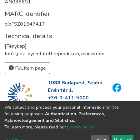
AN036601
MARC identifier
bibFSZ01547417
Technical details
[Fénykép]
fotó :,poz., nyomtatott reprodukció, monokróm ;
Full item page
1088 Budapest, Szabó
Ervin tér 1.
+36-1-411-5000
info@fszek.hu
We collect and process your personal information for the
https://fszek.hu
following purposes:
Authentication, Preferences,
Acknowledgement and Statistics
.
To learn more, please read our
privacy policy
.
Customize
Decline
That's ok