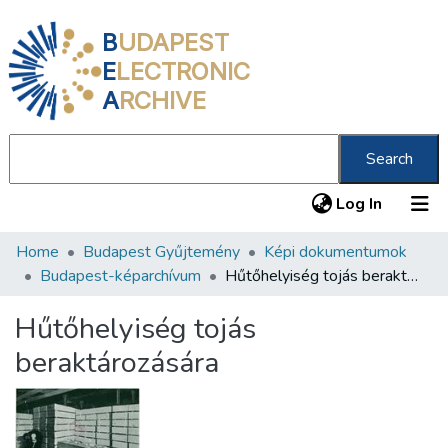
B
UDAPEST
E
LECTRONIC
A
RCHIVE
Search
(current
Log In
Home
Budapest Gyűjtemény
Képi dokumentumok
Communities & Collections
Budapest-képarchívum
Hűtőhelyiség tojás beraktározására
All of DSpace
Hűtőhelyiség tojás
Statistics
beraktározására
About us