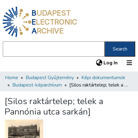
B
UDAPEST
E
LECTRONIC
A
RCHIVE
Search
(current
Log In
Home
Budapest Gyűjtemény
Képi dokumentumok
Communities & Collections
Budapest-képarchívum
[Silos raktártelep; telek a Pannónia utca sarkán]
All of DSpace
[Silos raktártelep; telek a
Statistics
Pannónia utca sarkán]
About us