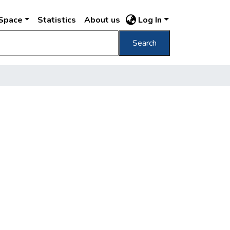
DSpace
Statistics
About us
Log In
Search