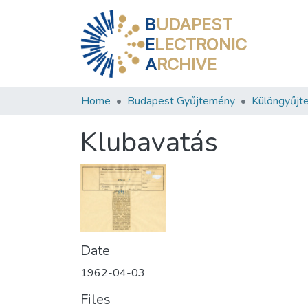
B
UDAPEST
E
LECTRONIC
A
RCHIVE
Home
Budapest Gyűjtemény
Különgyűjt
Klubavatás
Date
1962-04-03
Files