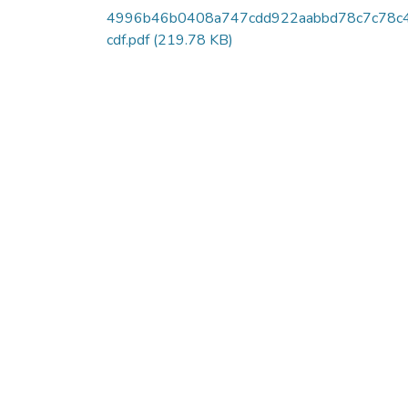
4996b46b0408a747cdd922aabbd78c7c78c
cdf.pdf
(219.78 KB)