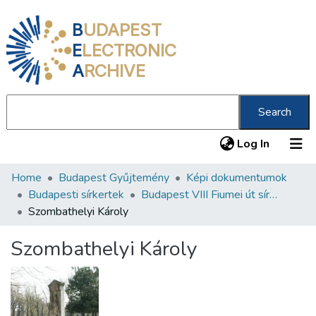
B
UDAPEST
E
LECTRONIC
A
RCHIVE
Search
(current
Log In
Home
Budapest Gyűjtemény
Képi dokumentumok
Communities & Collections
Budapesti sírkertek
Budapest VIII Fiumei út sírkert 1. rész
All of DSpace
Szombathelyi Károly
Statistics
Szombathelyi Károly
About us