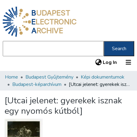
B
UDAPEST
E
LECTRONIC
A
RCHIVE
Search
(current
Log In
Home
Budapest Gyűjtemény
Képi dokumentumok
Communities & Collections
Budapest-képarchívum
[Utcai jelenet: gyerekek isznak egy nyomós kútból]
All of DSpace
[Utcai jelenet: gyerekek isznak
Statistics
egy nyomós kútból]
About us