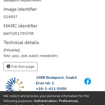
Budapest-képarchívum
Image identifier
024857
MARC identifier
bibFSZ01795708
Technical details
[Fénykép]
fotó :,poz., zsel. ezüst, monokróm ;
Full item page
1088 Budapest, Szabó
Ervin tér 1.
+36-1-411-5000
info@fszek.hu
We collect and process your personal information for the
https://fszek.hu
following purposes:
Authentication, Preferences,