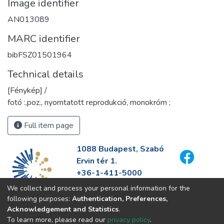
Image identifier
AN013089
MARC identifier
bibFSZ01501964
Technical details
[Fénykép] /
fotó :,poz., nyomtatott reprodukció, monokróm ;
Full item page
1088 Budapest, Szabó
Ervin tér 1.
+36-1-411-5000
info@fszek.hu
We collect and process your personal information for the
https://fszek.hu
following purposes:
Authentication, Preferences,
Acknowledgement and Statistics
.
To learn more, please read our
privacy policy
.