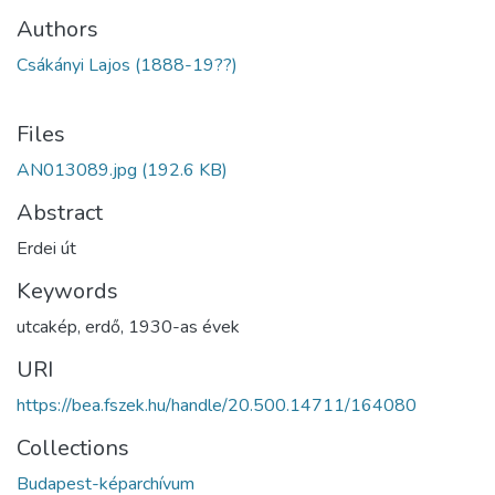
Authors
Csákányi Lajos (1888-19??)
Files
AN013089.jpg
(192.6 KB)
Abstract
Erdei út
Keywords
utcakép
,
erdő
,
1930-as évek
URI
https://bea.fszek.hu/handle/20.500.14711/164080
Collections
Budapest-képarchívum