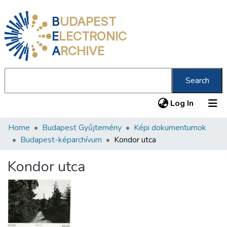
B
UDAPEST
E
LECTRONIC
A
RCHIVE
Search
(current
Log In
Home
Budapest Gyűjtemény
Képi dokumentumok
Communities & Collections
Budapest-képarchívum
Kondor utca
All of DSpace
Kondor utca
Statistics
About us