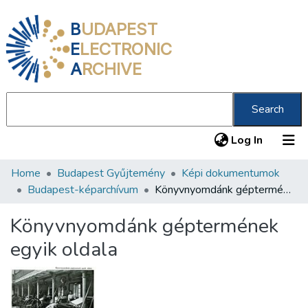
B
UDAPEST
E
LECTRONIC
A
RCHIVE
Search
(current
Log In
Home
Budapest Gyűjtemény
Képi dokumentumok
Communities & Collections
Budapest-képarchívum
Könyvnyomdánk géptermének egyik oldala
All of DSpace
Könyvnyomdánk géptermének
Statistics
egyik oldala
About us