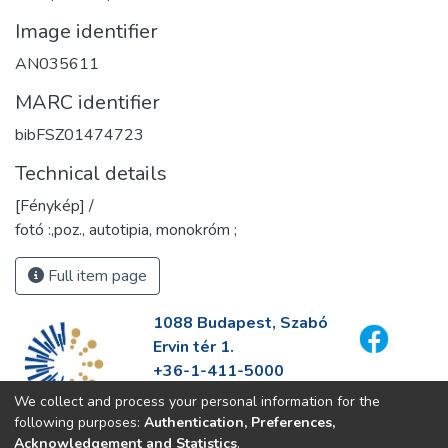
Image identifier
AN035611
MARC identifier
bibFSZ01474723
Technical details
[Fénykép] /
fotó :,poz., autotipia, monokróm ;
Full item page
1088 Budapest, Szabó
Ervin tér 1.
+36-1-411-5000
info@fszek.hu
We collect and process your personal information for the
https://fszek.hu
following purposes:
Authentication, Preferences,
Acknowledgement and Statistics
.