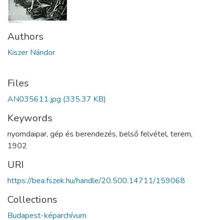
Authors
Kiszer Nándor
Files
AN035611.jpg
(335.37 KB)
Keywords
nyomdaipar
,
gép és berendezés
,
belső felvétel
,
terem
,
1902
URI
https://bea.fszek.hu/handle/20.500.14711/159068
Collections
Budapest-képarchívum