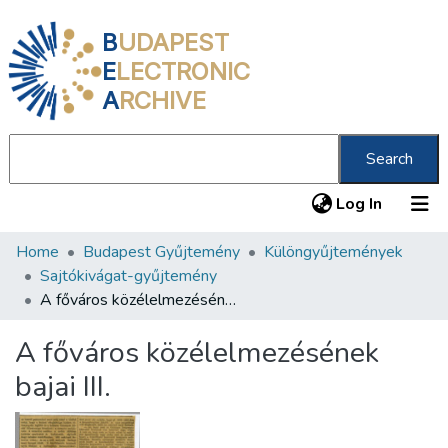
B
UDAPEST
E
LECTRONIC
A
RCHIVE
Search
(current
Log In
Home
Budapest Gyűjtemény
Különgyűjtemények
Communities & Collections
Sajtókivágat-gyűjtemény
All of DSpace
A főváros közélelmezésének bajai III.
Statistics
A főváros közélelmezésének
About us
bajai III.