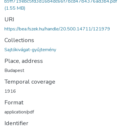
b9ff719ebc5fd3d16b4dc66f78cd4784376ad3b4.pdf
(1.55 MB)
URI
https://bea.fszek.hu/handle/20.500.14711/121979
Collections
Sajtókivágat-gyűjtemény
Place, address
Budapest
Temporal coverage
1916
Format
application/pdf
Identifier