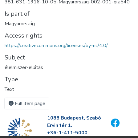
381-631-1916-10-05-Magyarorszag-002-001-gizi540
Is part of
Magyarország
Access rights
https://creativecommons.org/licenses/by-nc/4.0/
Subject
élelmiszer-ellátás
Type
Text
Full item page
1088 Budapest, Szabó
Ervin tér 1.
+36-1-411-5000