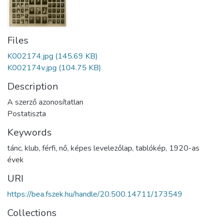
Files
K002174.jpg
(145.69 KB)
K002174v.jpg
(104.75 KB)
Description
A szerző azonosítatlan
Postatiszta
Keywords
tánc
,
klub
,
férfi
,
nő
,
képes levelezőlap
,
tablókép
,
1920-as
évek
URI
https://bea.fszek.hu/handle/20.500.14711/173549
Collections