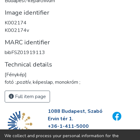
Budapest-képarchívum
Image identifier
K002174
K002174v
MARC identifier
bibFSZ01919113
Technical details
[Fénykép]
fotó :,pozitív, képeslap, monokróm ;
Full item page
1088 Budapest, Szabó
Ervin tér 1.
+36-1-411-5000
info@fszek.hu
We collect and process your personal information for the