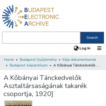
B
UDAPEST
E
LECTRONIC
A
RCHIVE
Search
(current
Log In
Home
Budapest Gyűjtemény
Képi dokumentumok
Communities & Collections
Budapest-képarchívum
A Kőbányai Tánckedvelők Asztaltársaságának takarék csoportja, 1920]
All of DSpace
A Kőbányai Tánckedvelők
Statistics
Asztaltársaságának takarék
About us
csoportja, 1920]