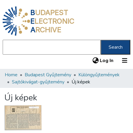
B
UDAPEST
E
LECTRONIC
A
RCHIVE
Search
(current
Log In
Home
Budapest Gyűjtemény
Különgyűjtemények
Communities & Collections
Sajtókivágat-gyűjtemény
Új képek
All of DSpace
Új képek
Statistics
About us