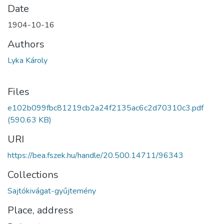
Date
1904-10-16
Authors
Lyka Károly
Files
e102b099fbc81219cb2a24f2135ac6c2d70310c3.pdf
(590.63 KB)
URI
https://bea.fszek.hu/handle/20.500.14711/96343
Collections
Sajtókivágat-gyűjtemény
Place, address