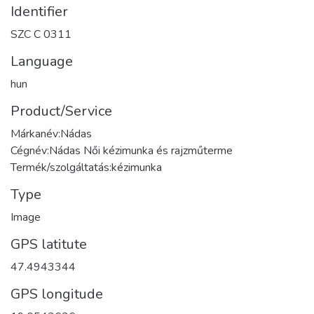
Identifier
SZC C 0311
Language
hun
Product/Service
Márkanév:Nádas
Cégnév:Nádas Női kézimunka és rajzműterme
Termék/szolgáltatás:kézimunka
Type
Image
GPS latitute
47.4943344
GPS longitude