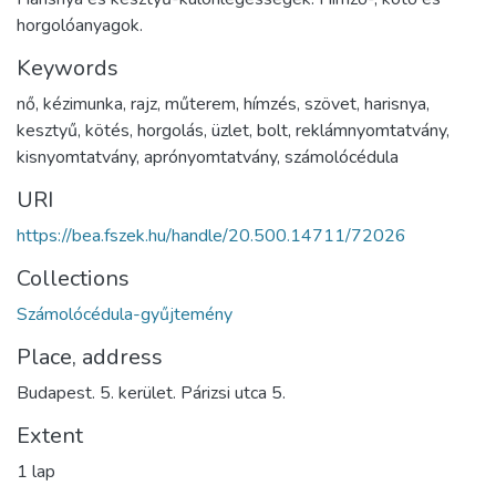
horgolóanyagok.
Keywords
nő
,
kézimunka
,
rajz
,
műterem
,
hímzés
,
szövet
,
harisnya
,
kesztyű
,
kötés
,
horgolás
,
üzlet
,
bolt
,
reklámnyomtatvány
,
kisnyomtatvány
,
aprónyomtatvány
,
számolócédula
URI
https://bea.fszek.hu/handle/20.500.14711/72026
Collections
Számolócédula-gyűjtemény
Place, address
Budapest. 5. kerület. Párizsi utca 5.
Extent
1 lap