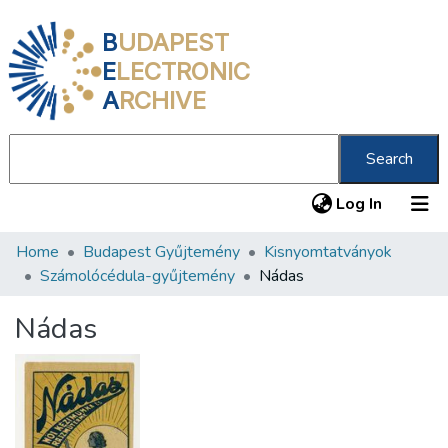
B
UDAPEST
E
LECTRONIC
A
RCHIVE
Search
(current
Log In
Home
Budapest Gyűjtemény
Kisnyomtatványok
Communities & Collections
Számolócédula-gyűjtemény
Nádas
All of DSpace
Nádas
Statistics
About us