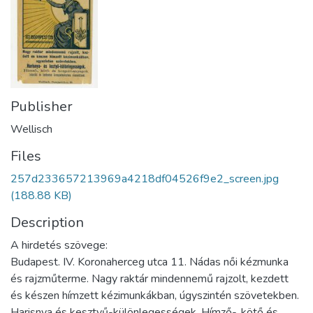
Publisher
Wellisch
Files
257d233657213969a4218df04526f9e2_screen.jpg
(188.88 KB)
Description
A hirdetés szövege:
Budapest. IV. Koronaherceg utca 11. Nádas női kézmunka
és rajzműterme. Nagy raktár mindennemű rajzolt, kezdett
és készen hímzett kézimunkákban, úgyszintén szövetekben.
Harisnya és kesztyű-különlegességek. Hímző-, kötő és