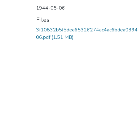
1944-05-06
Files
3f10832b5f5dea65326274ac4ac6bdea0394
06.pdf
(1.51 MB)