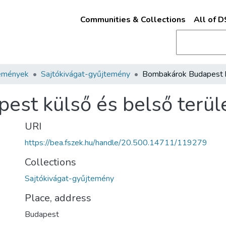
Communities & Collections
All of 
emények
Sajtókivágat-gyűjtemény
st külső és belső terül
URI
https://bea.fszek.hu/handle/20.500.14711/119279
Collections
Sajtókivágat-gyűjtemény
Place, address
Budapest