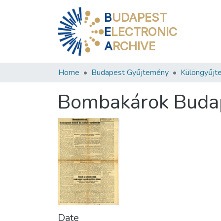
B
UDAPEST
E
LECTRONIC
A
RCHIVE
Home
Budapest Gyűjtemény
Különgyűjt
Bombakárok Budape
Date