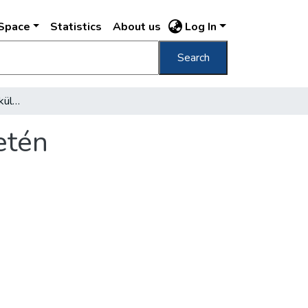
DSpace
Statistics
About us
Log In
Search
Bombakárok Budapest külső és belső területén
etén