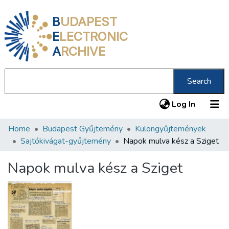
B
UDAPEST
E
LECTRONIC
A
RCHIVE
Search
(current
Log In
Home
Budapest Gyűjtemény
Különgyűjtemények
Communities & Collections
Sajtókivágat-gyűjtemény
Napok mulva kész a Sziget
All of DSpace
Napok mulva kész a Sziget
Statistics
About us