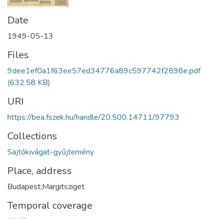
Date
1949-05-13
Files
9dee1ef0a1f63ee57ed34776a89c597742f2898e.pdf
(632.58 KB)
URI
https://bea.fszek.hu/handle/20.500.14711/97793
Collections
Sajtókivágat-gyűjtemény
Place, address
Budapest;Margitsziget
Temporal coverage