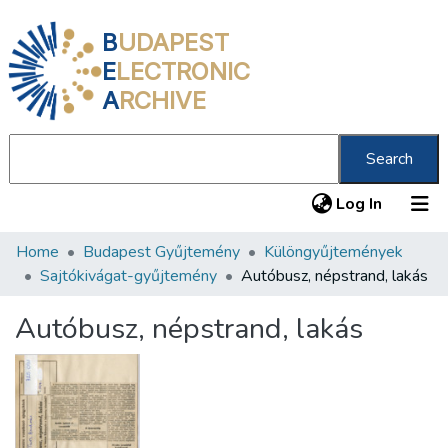
B
UDAPEST
E
LECTRONIC
A
RCHIVE
Search
(current
Log In
Home
Budapest Gyűjtemény
Különgyűjtemények
Communities & Collections
Sajtókivágat-gyűjtemény
Autóbusz, népstrand, lakás
All of DSpace
Autóbusz, népstrand, lakás
Statistics
About us