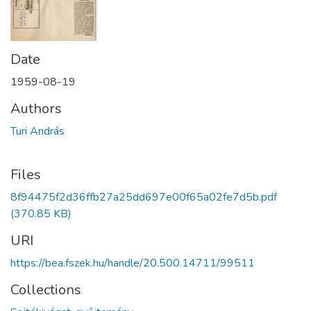
Date
1959-08-19
Authors
Turi András
Files
8f94475f2d36ffb27a25dd697e00f65a02fe7d5b.pdf
(370.85 KB)
URI
https://bea.fszek.hu/handle/20.500.14711/99511
Collections