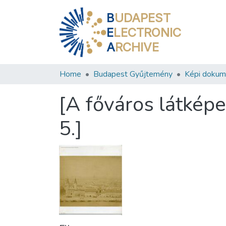
B
UDAPEST
E
LECTRONIC
A
RCHIVE
Home
Budapest Gyűjtemény
Képi doku
[A főváros látképe
5.]