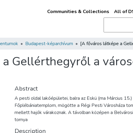
Communities & Collections
All of 
mentumok
Budapest-képarchívum
 a Gellérthegyről a váro
Abstract
A pesti oldal lakóépületei, balra az Eskü (ma Március 15.)
Főplébániatemplom, mögötte a Régi Pesti Városháza torn
mellett hajók várakoznak. A távolban középen a Belváro
tornya
Description