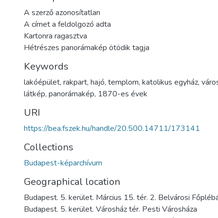
A szerző azonosítatlan
A címet a feldolgozó adta
Kartonra ragasztva
Hétrészes panorámakép ötödik tagja
Keywords
lakóépület
,
rakpart
,
hajó
,
templom
,
katolikus egyház
,
váro
látkép
,
panorámakép
,
1870-es évek
URI
https://bea.fszek.hu/handle/20.500.14711/173141
Collections
Budapest-képarchívum
Geographical location
Budapest. 5. kerület. Március 15. tér. 2. Belvárosi Főpl
Budapest. 5. kerület. Városház tér. Pesti Városháza