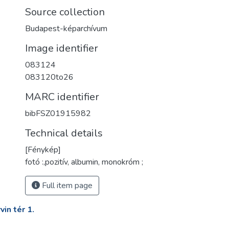
Source collection
Budapest-képarchívum
Image identifier
083124
083120to26
MARC identifier
bibFSZ01915982
Technical details
[Fénykép]
fotó :,pozitív, albumin, monokróm ;
Full item page
in tér 1.