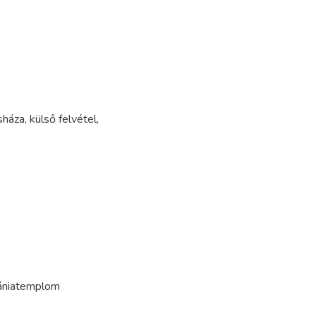
sháza
,
külső felvétel
,
ébániatemplom