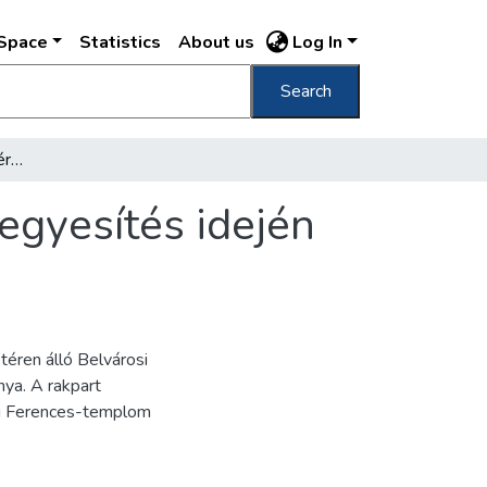
DSpace
Statistics
About us
Log In
Search
[A főváros látképe a Gellérthegyről a városegyesítés idején 5.]
segyesítés idején
 téren álló Belvárosi
ya. A rakpart
si Ferences-templom