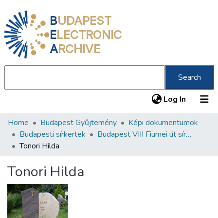
B
UDAPEST
E
LECTRONIC
A
RCHIVE
Search
(current
Log In
Home
Budapest Gyűjtemény
Képi dokumentumok
Communities & Collections
Budapesti sírkertek
Budapest VIII Fiumei út sírkert 1. rész
All of DSpace
Tonori Hilda
Statistics
Tonori Hilda
About us