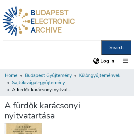
B
UDAPEST
E
LECTRONIC
A
RCHIVE
Search
(current
Log In
Home
Budapest Gyűjtemény
Különgyűjtemények
Communities & Collections
Sajtókivágat-gyűjtemény
All of DSpace
A fürdők karácsonyi nyitvatartása
Statistics
A fürdők karácsonyi
About us
nyitvatartása