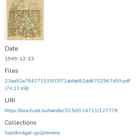
Date
1949-12-23
Files
23aa92a78427153503f71abfab82dd6702967d59.pdf
(74.13 KB)
URI
https://bea.fszek.hu/handle/20.500.14711/127778
Collections
Sajtókivágat-gyűjtemény