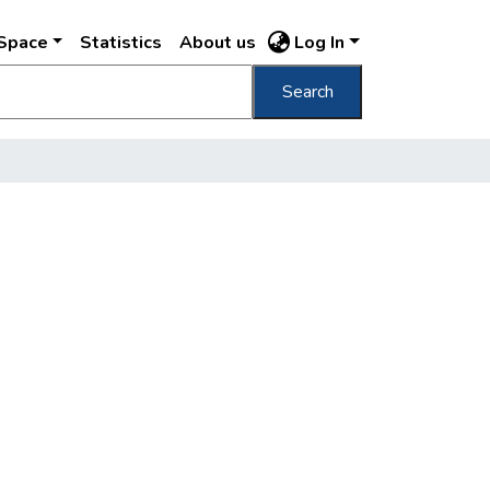
DSpace
Statistics
About us
Log In
Search