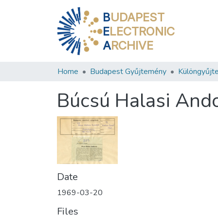
B
UDAPEST
E
LECTRONIC
A
RCHIVE
Home
Budapest Gyűjtemény
Különgyűjt
Búcsú Halasi Ando
Date
1969-03-20
Files