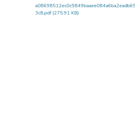
a08698512ec0c9849baaee084a6ba2eadb6
3c8.pdf
(275.91 KB)