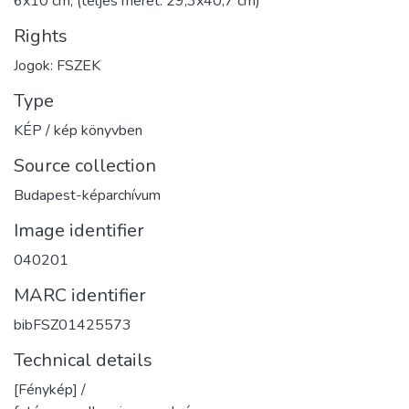
6x10 cm, (teljes méret: 29,3x40,7 cm)
Rights
Jogok: FSZEK
Type
KÉP / kép könyvben
Source collection
Budapest-képarchívum
Image identifier
040201
MARC identifier
bibFSZ01425573
Technical details
[Fénykép] /