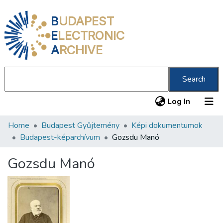
B
UDAPEST
E
LECTRONIC
A
RCHIVE
Search
(current
Log In
Home
Budapest Gyűjtemény
Képi dokumentumok
Communities & Collections
Budapest-képarchívum
Gozsdu Manó
All of DSpace
Gozsdu Manó
Statistics
About us