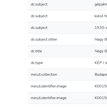
dc.subject
gépjár
dc.subject
külső f
dc.subject
1930-a
dc.subject.other
Nagy B
dc.title
Nagy Bé
dc.type
KÉP / ö
meszl.collection
Budape
meszl.identifier.image
K0015
meszl.identifier.image
K0015