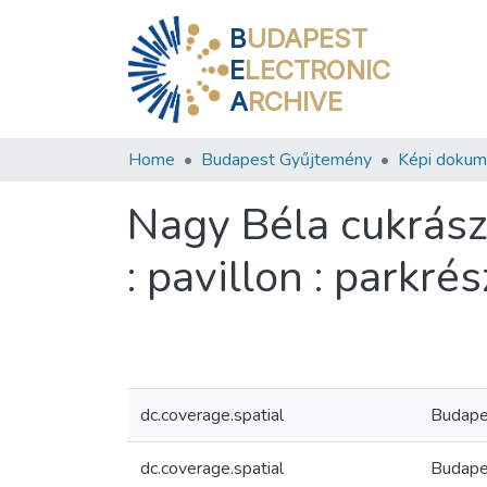
B
UDAPEST
E
LECTRONIC
A
RCHIVE
Home
Budapest Gyűjtemény
Képi doku
Nagy Béla cukrászd
: pavillon : parkrés
dc.coverage.spatial
Budape
dc.coverage.spatial
Budapes