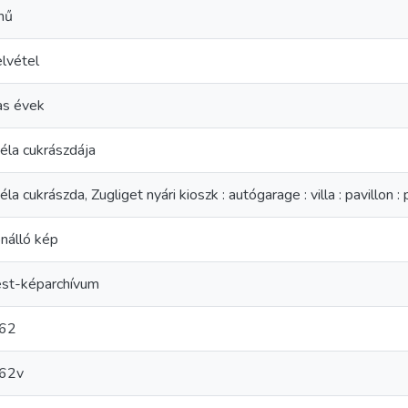
mű
elvétel
s évek
éla cukrászdája
la cukrászda, Zugliget nyári kioszk : autógarage : villa : pavillon :
nálló kép
st-képarchívum
62
62v