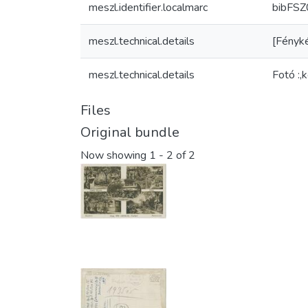
meszl.identifier.localmarc
bibFS
meszl.technical.details
[Fényké
meszl.technical.details
Fotó :,
Files
Original bundle
Now showing
1 - 2 of 2