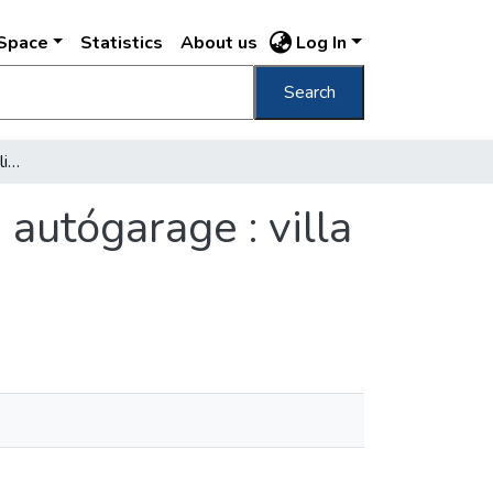
DSpace
Statistics
About us
Log In
Search
Nagy Béla cukrászda, Zugliget nyári kioszk : autógarage : villa : pavillon : parkrészlet
 autógarage : villa