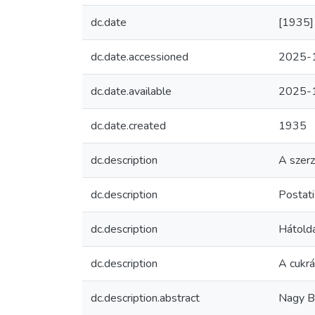
dc.date
[1935]
dc.date.accessioned
2025-
dc.date.available
2025-
dc.date.created
1935
dc.description
A szerz
dc.description
Postati
dc.description
Hátolda
dc.description
A cukr
dc.description.abstract
Nagy Bé