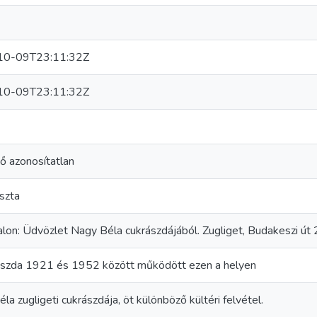
10-09T23:11:32Z
10-09T23:11:32Z
ő azonosítatlan
szta
lon: Üdvözlet Nagy Béla cukrászdájából. Zugliget, Budakeszi út 
ászda 1921 és 1952 között működött ezen a helyen
la zugligeti cukrászdája, öt különböző kültéri felvétel.