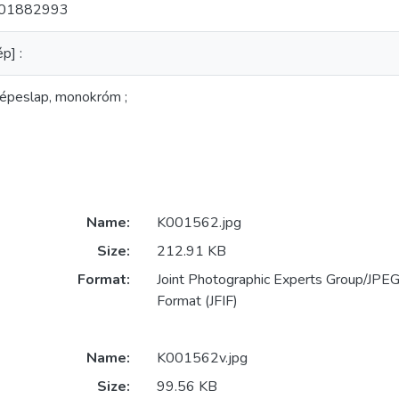
Z01882993
p] :
képeslap, monokróm ;
Name:
K001562.jpg
Size:
212.91 KB
Format:
Joint Photographic Experts Group/JPEG 
Format (JFIF)
Name:
K001562v.jpg
Size:
99.56 KB