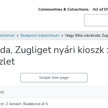
Communities & Collections
All of 
mentumok
Budapest-képarchívum
a, Zugliget nyári kioszk :
zlet
Simple item page
st
t. 2. kerület. Budakeszi út 5.