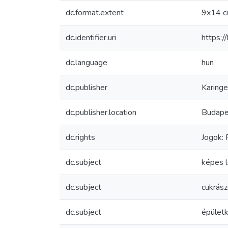
dc.format.extent
9x14 
dc.identifier.uri
https:
dc.language
hun
dc.publisher
Karinge
dc.publisher.location
Budape
dc.rights
Jogok:
dc.subject
képes 
dc.subject
cukrás
dc.subject
épület