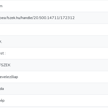
cm
//bea.fszek.hu/handle/20.500.14711/172312
r,
st :
 FSZEK
levelezőlap
zda
kép