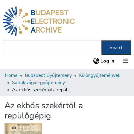
B
UDAPEST
E
LECTRONIC
A
RCHIVE
Search
(current
Log In
Home
Budapest Gyűjtemény
Különgyűjtemények
Communities & Collections
Sajtókivágat-gyűjtemény
All of DSpace
Az ekhós szekértől a repülőgépig
Statistics
Az ekhós szekértől a
About us
repülőgépig