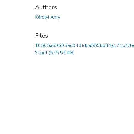
Authors
Károlyi Amy
Files
16565a59695ed943fdba559bbff4a171b13e
9f.pdf
(525.53 KB)