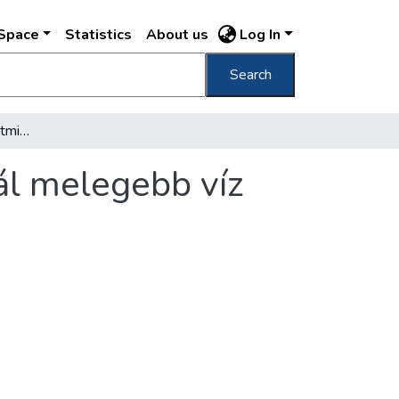
DSpace
Statistics
About us
Log In
Search
Budapesten naponta kétmillió liter 70 foknál melegebb víz folyik el felhasználatlanul
ál melegebb víz