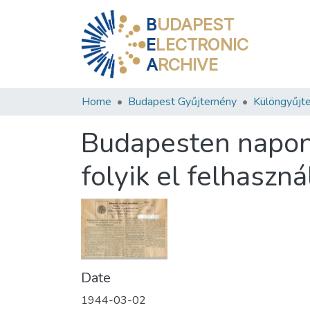
B
UDAPEST
E
LECTRONIC
A
RCHIVE
Home
Budapest Gyűjtemény
Különgyűjt
Budapesten napont
folyik el felhaszná
Date
1944-03-02