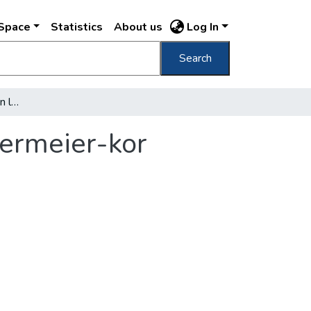
DSpace
Statistics
About us
Log In
Search
Miért akarják mindenáron lebontani "a biedermeier-kor büszkeségét"?
dermeier-kor