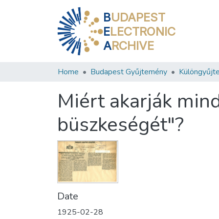
B
UDAPEST
E
LECTRONIC
A
RCHIVE
Home
Budapest Gyűjtemény
Különgyűjt
Miért akarják min
büszkeségét"?
Date
1925-02-28