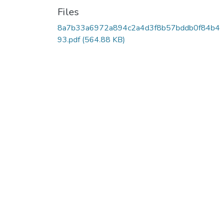
Files
8a7b33a6972a894c2a4d3f8b57bddb0f84b4
93.pdf
(564.88 KB)